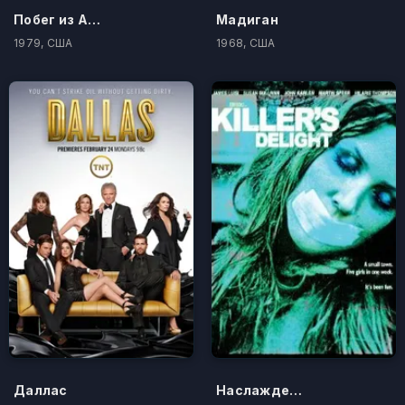
Побег из Алькатраса
Мадиган
1979, США
1968, США
Даллас
Наслаждение для убийцы