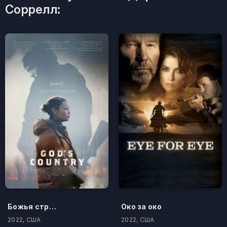
Соррелл:
Божья страна
Око за око
2022, США
2022, США