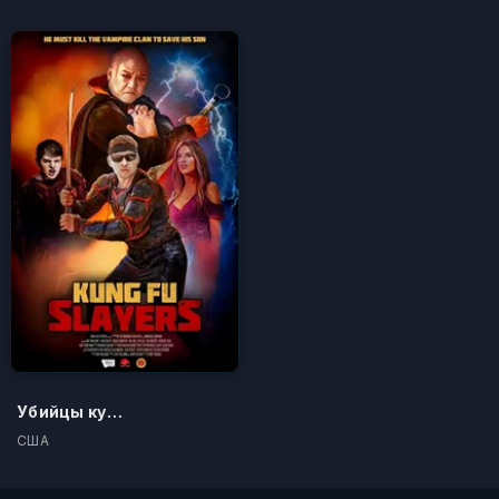
Убийцы кунг-фу
США