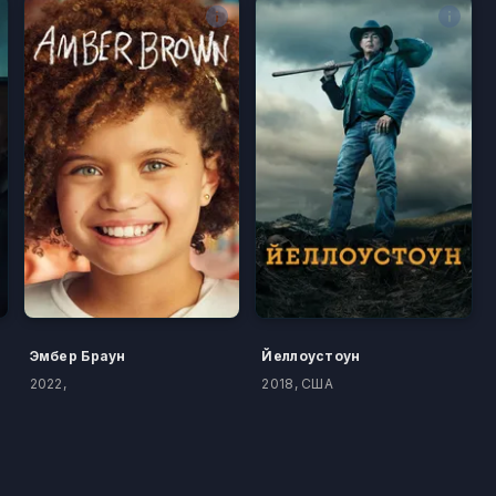
Эмбер Браун
Йеллоустоун
2022,
2018, США