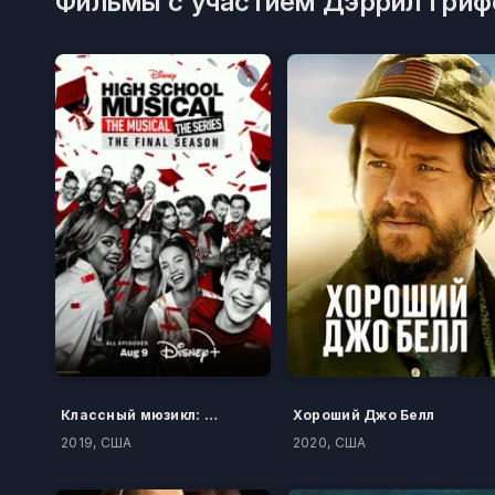
Фильмы с участием Дэррил Гриф
Классный мюзикл: Мюзикл
Хороший Джо Белл
2019, США
2020, США