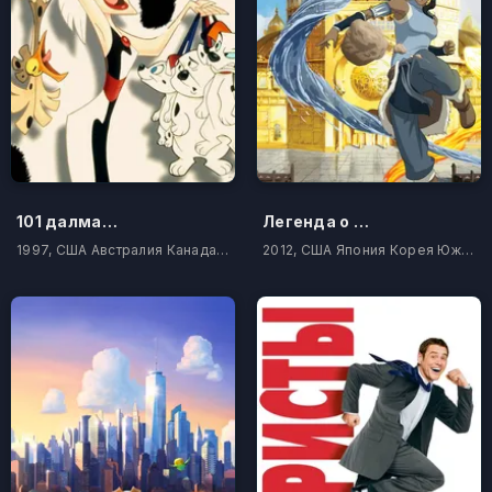
101 далматинец
Легенда о Корре
1997, США Австралия Канада Япония Тайвань Корея Южная
2012, США Япония Корея Южная