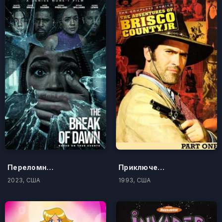
Переломный момент
Приключения Бриско Каунти-младшего
2023, США
1993, США