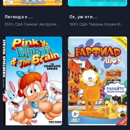
Легенда о Тарзане
Ох, уж эти детки!
2001, США Гонконг Австралия Китай Тайвань Корея Южная Филиппины
1991, США Тайвань Корея Южная