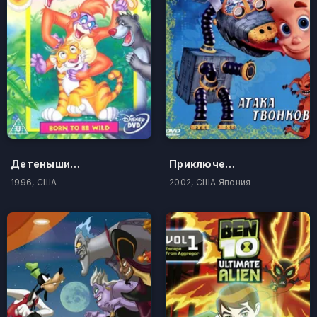
Детеныши джунглей
Приключения Джимми Нейтрона, мальчика-гения
1996, США
2002, США Япония