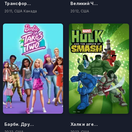
Трансформеры: Боты-спасатели
Великий Человек-паук
2011, США Канада
2012, США
Барби. Друзья навсегда
Халк и агенты СМЭШ
2022, США
2013, США