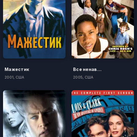
Мажестик
Все ненавидят Криса
2001, США
2005, США