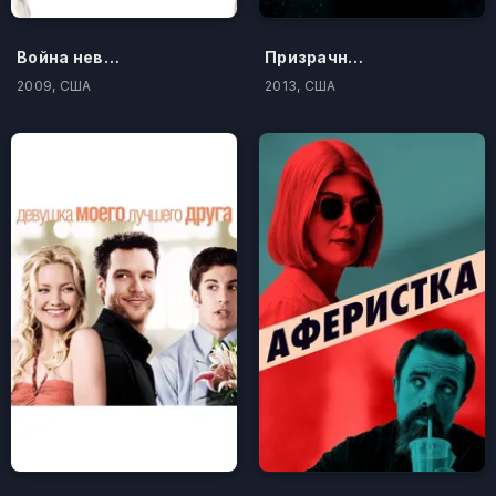
Война невест
Призрачный патруль
2009, США
2013, США