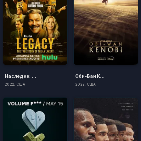
Наследие: Правдивая история "Лос-Анджелес Лейкерс"
Оби-Ван Кеноби
2022, США
2022, США