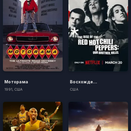
Моторама
Восхождение Red Hot Chili Peppers: Наш брат Хиллел
1991, США
США