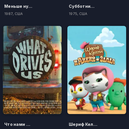
Меньше нуля
Субботним вечером в прямом эфире
1987, США
1975, США
Что нами движет
Шериф Келли и Дикий Запад