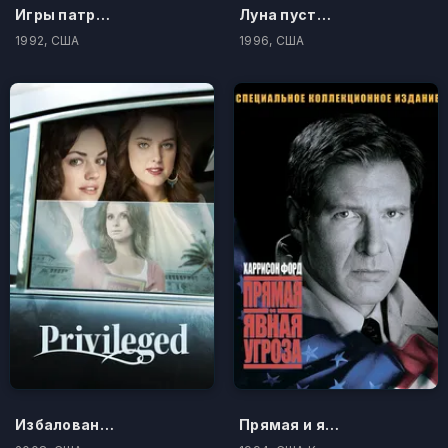
Игры патриотов
Луна пустыни
1992, США
1996, США
Избалованные
Прямая и явная угроза