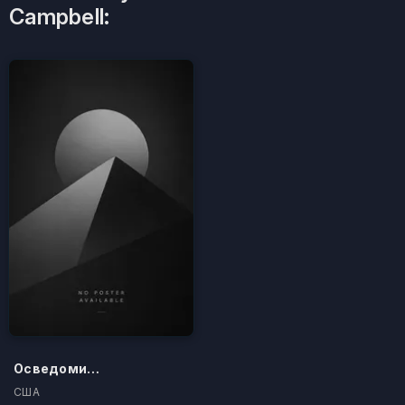
Campbell:
Осведомители
США