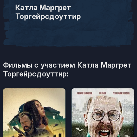
Катла Маргрет
Торгейрсдоуттир
Фильмы с участием Катла Маргрет
Торгейрсдоуттир: