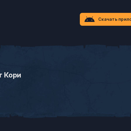
Скачать прил
т Кори