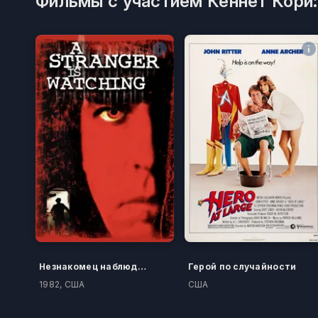
Фильмы с участием Кеннет Кори:
Незнакомец наблюдает
Герой по случайности
1982, США
США