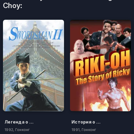
Choy:
Легенда о фехтовальщике
История о Рикки
1992, Гонконг
1991, Гонконг