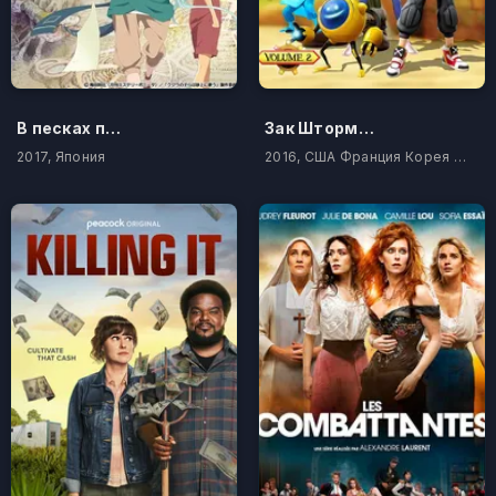
В песках поющие китята
Зак Шторм – Суперпират
2017, Япония
2016, США Франция Корея Южная Индонезия