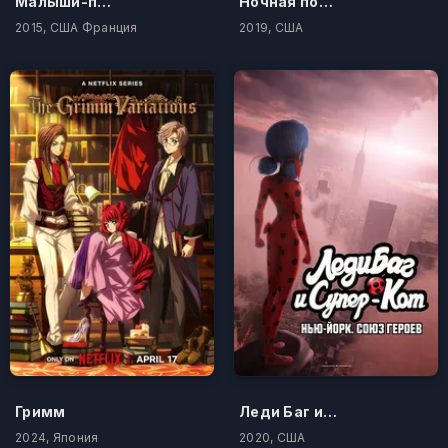
Малыши-прыгуши
Ночная поездка
2015, США Франция
2019, США
Гримм
Леди Баг и Супер-Кот: Нью-Йорк. Союз героев
2024, Япония
2020, США