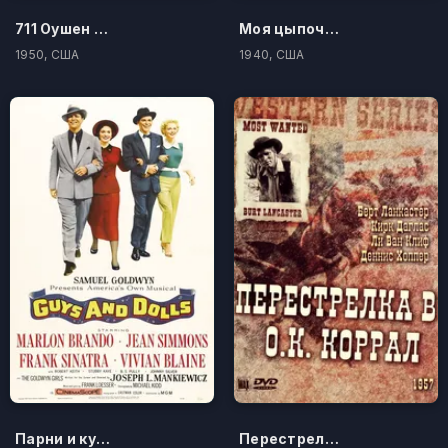
711 Оушен Драйв
Моя цыпочка
1950, США
1940, США
Парни и куколки
Перестрелка в О.К. Коррал