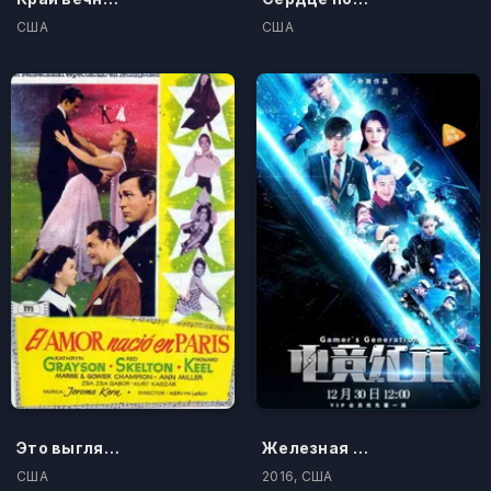
США
США
Это выглядит красиво
Железная госпожа
США
2016, США