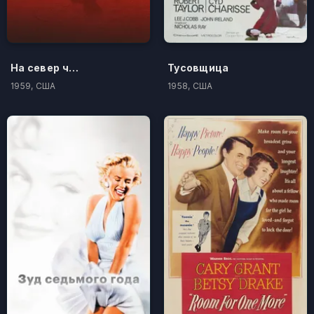
На север через северо-запад
Тусовщица
1959, США
1958, США