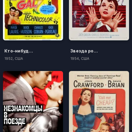
Кто-нибудь видел мою девчонку?
Звезда родилась
1952, США
1954, США