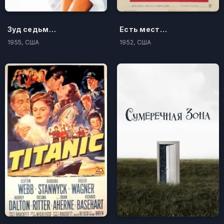
Зуд седьмого года
Есть место еще для одного
1955, США
1952, США