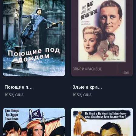
Поющие под дождем
Злые и красивые
1952, США
1952, США