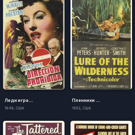
Леди играет в азартные игры
Пленники болот
1949, США
1952, США