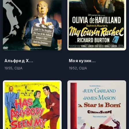
Альфред Хичкок представляет
Моя кузина Рэйчел
1955, США
1952, США