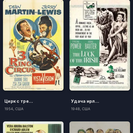
Цирк с тремя аренами
Удача ирландца
1954, США
1948, США