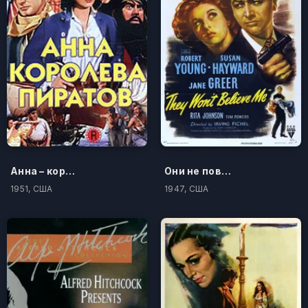
Анна – королева пиратов
Они не поверят мне
1951, США
1947, США