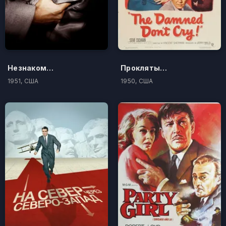
Незнакомцы в поезде
Проклятые не плачут
1951, США
1950, США