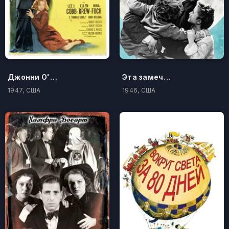
Джонни О'Клок
Эта замечательная жизнь
1947, США
1946, США