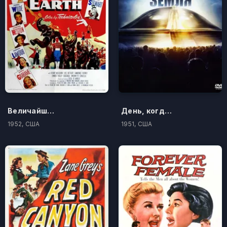
Величайшее шоу мира
День, когда остановилась Земля
1952, США
1951, США