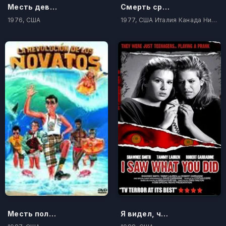
Месть девочек из группы поддержки
Смерть среди айсбергов
1976, США
1977, США Италия Канада Нидерланды
Месть полудурков 2: Полудурки в раю
Я видел, что ты сделал