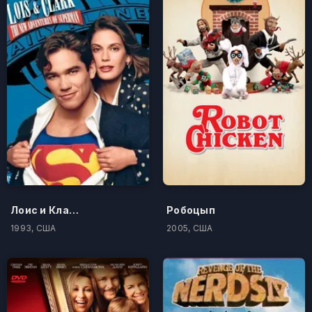
Лоис и Кларк: Новые приключения Супермена
Робоцып
1993, США
2005, США