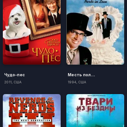
Чудо-пес
Месть полудурков 4: Влюбленные полудурки
2011, США
1994, США