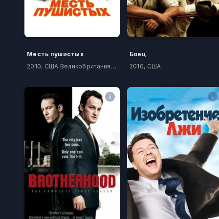
Месть пушистых
Боец
2010, США Великобритания Германия ОАЭ
2010, США