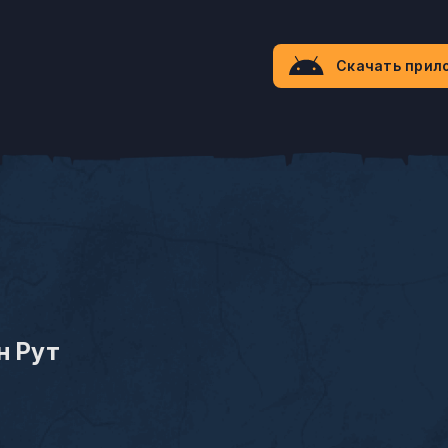
Скачать прил
н Рут