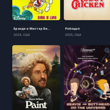
Брэнди и Мистер Вискерс
Робоцып
2004, США
2005, США