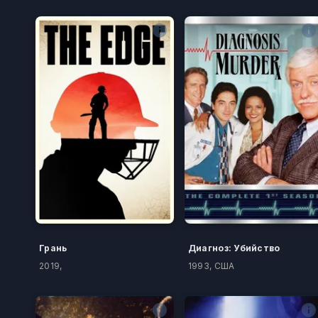
Грань
Диагноз: Убийство
2019,
1993, США