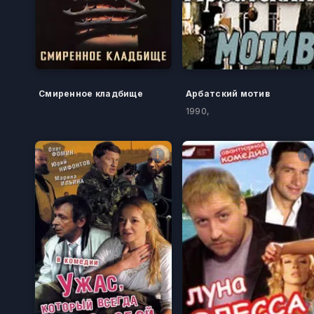
Смиренное кладбище
Арбатский мотив
1990,