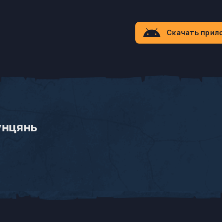
Скачать прил
унцянь