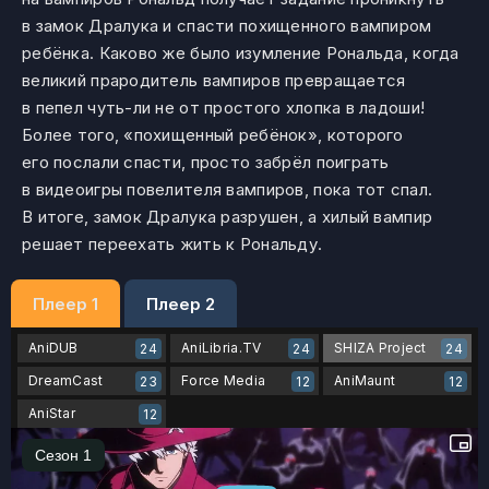
в замок Дралука и спасти похищенного вампиром
ребёнка. Каково же было изумление Рональда, когда
великий прародитель вампиров превращается
в пепел чуть-ли не от простого хлопка в ладоши!
Более того, «похищенный ребёнок», которого
его послали спасти, просто забрёл поиграть
в видеоигры повелителя вампиров, пока тот спал.
В итоге, замок Дралука разрушен, а хилый вампир
решает переехать жить к Рональду.
Плеер 1
Плеер 2
AniDUB
AniLibria.TV
SHIZA Project
24
24
24
DreamCast
Force Media
AniMaunt
23
12
12
AniStar
12