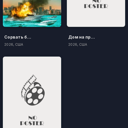
Сорвать банк 3: Вор-джентльмен
Дом на проклятом холме
2026, США
2026, США