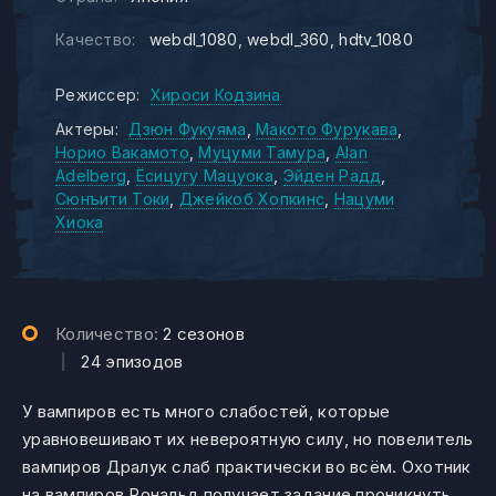
Качество:
webdl_1080
webdl_360
hdtv_1080
Режиссер:
Хироси Кодзина
Актеры:
Дзюн Фукуяма
Макото Фурукава
Норио Вакамото
Муцуми Тамура
Alan
Adelberg
Ёсицугу Мацуока
Эйден Радд
Сюнъити Токи
Джейкоб Хопкинс
Нацуми
Хиока
Количество:
2 сезонов
|
24 эпизодов
У вампиров есть много слабостей, которые
уравновешивают их невероятную силу, но повелитель
вампиров Дралук слаб практически во всём. Охотник
на вампиров Рональд получает задание проникнуть