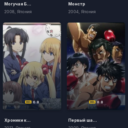
Могучая Берди
Монстр
2008, Япония
2004, Япония
6.8
8.8
Хроники клуба Возвращения домой
Первый шаг: Новый претендент
2013, Япония
2009, Япония