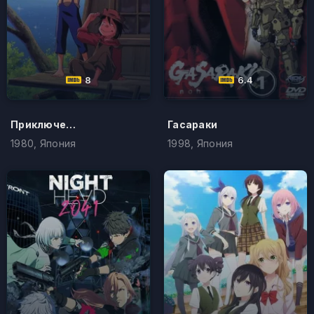
8
6.4
Приключения Тома Сойера
Гасараки
1980, Япония
1998, Япония