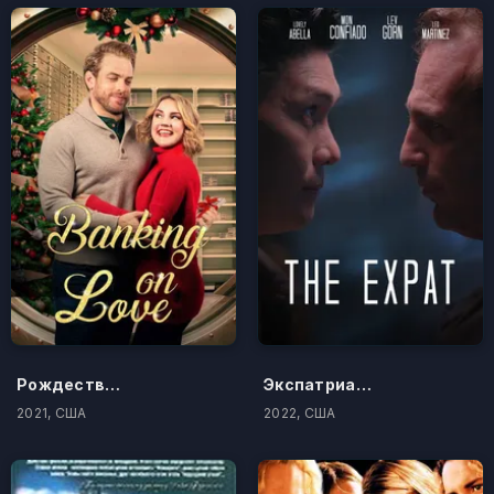
Рождество банкирши
Экспатриант
2021, США
2022, США