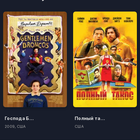
Господа Бронко
Полный такос
2009, США
США