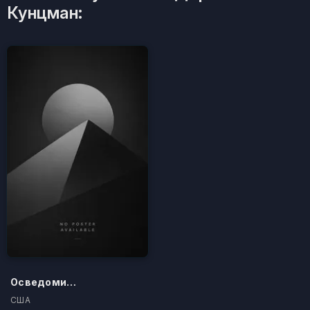
Кунцман:
Осведомители
США