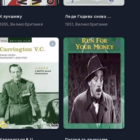
К лучшему
Леди Годива снова в седле
1955, Великобритания
1951, Великобритания
Керрингтон В.Ц.
Погоня за деньгами