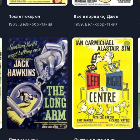
После похорон
Всё в порядке, Джек
1963, Великобритания
1959, Великобритания
Длинная рука
Левые, правые и центр