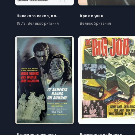
Никакого секса, пожалуйста, мы британцы
Крик с улиц
1973, Великобритания
Великобритания
В воскресенье всегда идет дождь
Большое ограбление