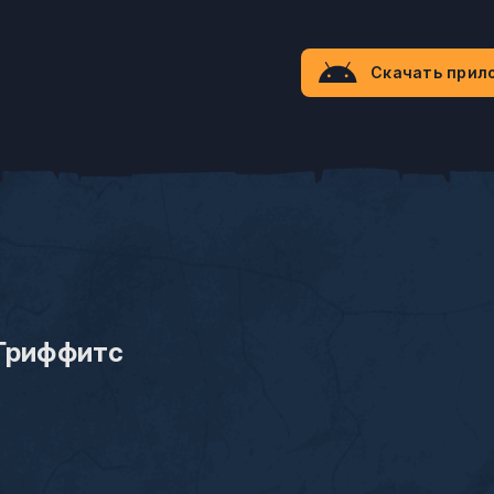
Скачать прил
Гриффитс