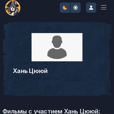
Хань Цююй
Фильмы с участием Хань Цююй: