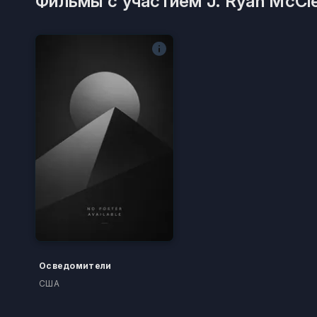
Фильмы с участием J. Ryan McCl
Осведомители
США