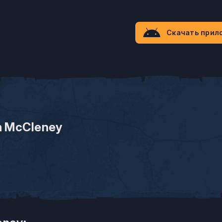
Скачать прил
n McCleney