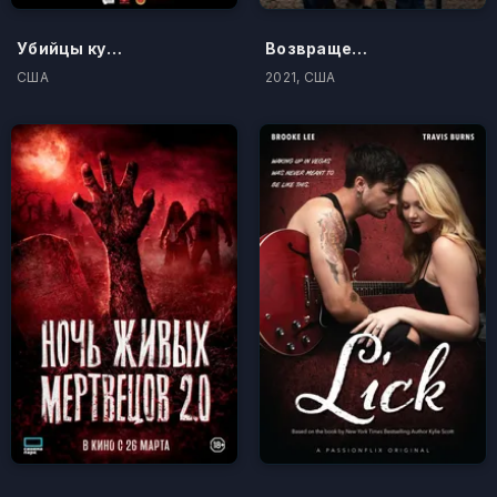
Убийцы кунг-фу
Возвращение АйКарли
США
2021, США