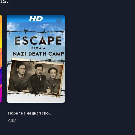
ts:
Побег из нацистского лагеря смерти
США