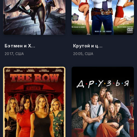
Бэтмен и Харли Квинн
Крутой и цыпочки
2017, США
2005, США