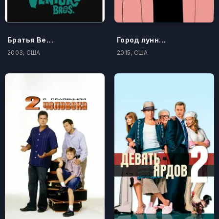
Братья Вентура
Город лунного луча
2003, США
2015, США