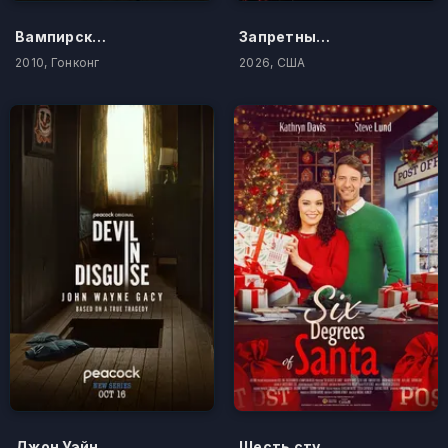
Вампирские войны
Запретный плод
2010, Гонконг
2026, США
Джон Уэйн Гейси: Замаскированный дьявол
Шесть ступеней Санты