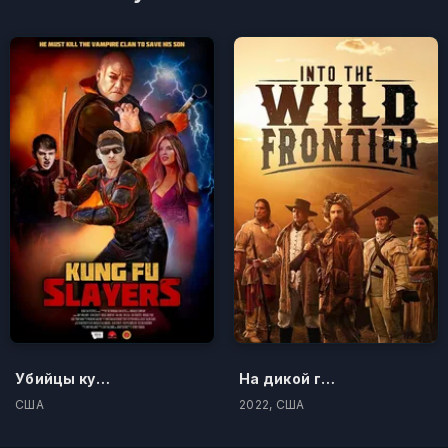
Убийцы кунг-фу
На дикой границе
США
2022, США