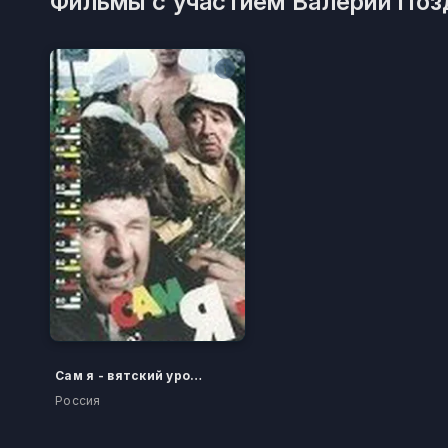
Фильмы с участием Валерий Поз
Сам я - вятский уроженец
Россия