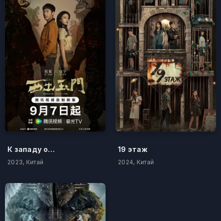
К западу от Юймэня
19 этаж
2023, Китай
2024, Китай