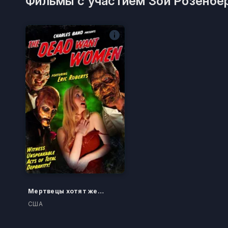
Фильмы с участием Зои Розенбер
Мертвецы хотят женщин
США